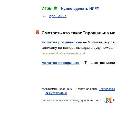
Игры ⚽
Нужно сделать НИР?
прошення
Смотреть что такое "прощальна мо
молитва розрішальна
— Молитва, яку свя
записану на папері, вкладає в руку поме
церковно-обрядової термінології
молитва прощальна
— Те саме, що мол
© Академик, 2000-2026
Обратная связь:
Техподдерж
👣 Путешествия
Экспорт словарей на сайты
, сделанные на PHP,
Jo