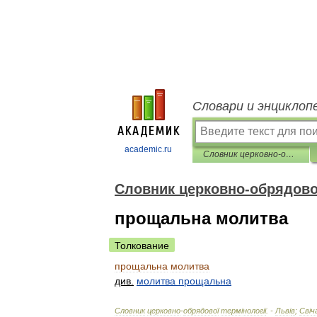
Словари и энциклоп
academic.ru
Словник церковно-обрядової термінології
Словник церковно-обрядової
прощальна молитва
Толкование
прощальна
молитва
див
.
молитва
прощальна
Словник
церковно
-
обрядової
терм
і
нолог
і
ї
. -
Льв
і
в
;
Св
і
ч