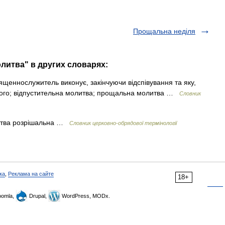
Прощальна неділя
литва" в других словарях:
щеннослужитель виконує, закінчуючи відспівування та яку,
рлого; відпустительна молитва; прощальна молитва …
Словник
итва розрішальна …
Словник церковно-обрядової термінології
ка
,
Реклама на сайте
18+
omla,
Drupal,
WordPress, MODx.