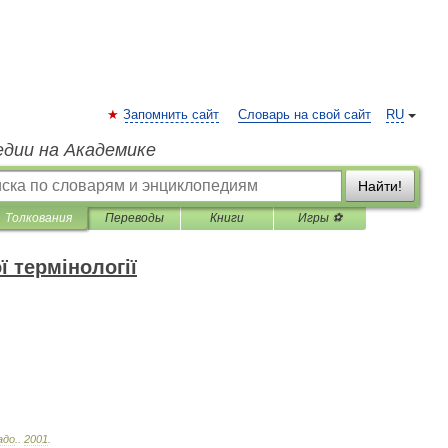
Запомнить сайт
Словарь на свой сайт
RU
едии на Академике
Найти!
Толкования
Переводы
Книги
Игры ⚽
 термінології
адо
.
.
2001
.